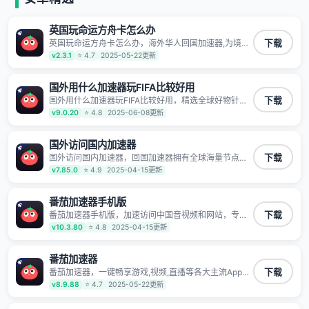
英国玩命运方舟卡怎么办
英国玩命运方舟卡怎么办，海外华人回国加速器,为境外
下载
华人解决海外怎么听歌?海外怎么看剧?海外怎么玩游戏
v2.3.1
⭐ 4.7
2025-05-22更新
不卡等境外难题,全球回国稳定国内节点,专业、流畅加速
让海外党们一键轻松回国,简单好用
国外用什么加速器玩FIFA比较好用
国外用什么加速器玩FIFA比较好用，精选全球好物针对
下载
海外华人、留学生和海外出差用户打造的一款高质量专
v9.0.20
⭐ 4.8
2025-06-08更新
属回国加速器,只要身处海外即可一键加速畅享国内网络:
追剧听歌、影音娱乐、游戏电竞、赛事直播、商务办
公、炒股等多场景的应用及网络加速
国外访问国内加速器
国外访问国内加速器，回国加速器拥有全球海量节点覆
下载
盖，运营商专线不卡顿超稳定，专为海外华人和留学生
v7.85.0
⭐ 4.9
2025-04-15更新
打造，帮助海外华人免除地域限制，随时高速稳定低延
迟玩国服游戏、观看高清视频、听高品质音乐。
番茄加速器手机版
番茄加速器手机版，加速访问中国音视频和网站，专业
下载
回国加速器，帮你加速访问优酷、bilibili、腾讯视频、爱
v10.3.80
⭐ 4.8
2025-04-15更新
奇艺等，加速国服游戏，例如原神、阴阳师、和平精
英、使命召唤、天涯明月刀、一梦江湖、幻书启示录、
明日方舟、战双帕弥什、sky光·遇、另一个伊甸园等国
番茄加速器
内各种服务,回国加速器致力于帮助海外华人和留学生、
番茄加速器，一键畅享游戏,视频,直播等各大主流App应
下载
港澳台地区用户提供最好的回国游戏和音乐视频加速服
用,视频加载极速不卡顿。人在海外听歌,玩国服游戏 简
v8.9.88
⭐ 4.7
2025-05-22更新
务，可以在海外或港澳台地区流畅加速国服游戏和音视
单易用。
频服务，提供专业稳定的全球回国线路和游戏加速专
线。能加速访问优酷、爱奇艺、腾讯视频、B站、芒果