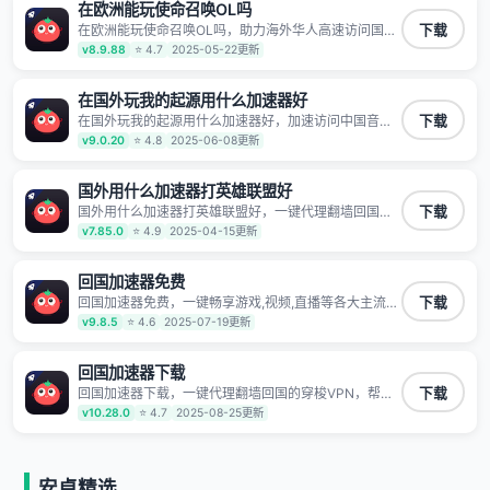
据不泄露 阻止第三方对数据进行窃取和监听
在欧洲能玩使命召唤OL吗
在欧洲能玩使命召唤OL吗，助力海外华人高速访问国内
下载
网络，快速开启国内各直播平台,解决国内视频、音乐卡
v8.9.88
⭐ 4.7
2025-05-22更新
顿问题；更能加速海量国服游戏，超低延迟稳定不掉线,
畅享国内网络！
在国外玩我的起源用什么加速器好
在国外玩我的起源用什么加速器好，加速访问中国音视
下载
频和网站，专业回国加速器，帮你加速访问优酷、
v9.0.20
⭐ 4.8
2025-06-08更新
bilibili、腾讯视频、爱奇艺等，加速国服游戏，例如原
神、阴阳师、和平精英、使命召唤、天涯明月刀、一梦
江湖、幻书启示录、明日方舟、战双帕弥什、sky光·
国外用什么加速器打英雄联盟好
遇、另一个伊甸园等国内各种服务,回国加速器致力于帮
国外用什么加速器打英雄联盟好，一键代理翻墙回国的
下载
助海外华人和留学生、港澳台地区用户提供最好的回国
穿梭VPN，帮助海外华人留学生及港澳台地区用户破除
v7.85.0
⭐ 4.9
2025-04-15更新
游戏和音乐视频加速服务，可以在海外或港澳台地区流
地区版权限制问题，一键降低游戏延迟，加速访问中国
畅加速国服游戏和音视频服务，提供专业稳定的全球回
网站、游戏及应用。
国线路和游戏加速专线。能加速访问优酷、爱奇艺、腾
回国加速器免费
讯视频、B站、芒果TV、西瓜视频、QQ音乐、网易云音
乐、酷狗音乐、YY等主流网站应用解除限制，带你穿梭
回国加速器免费，一键畅享游戏,视频,直播等各大主流
下载
加速回国。目前已有上百万用户，用户整体好评95%以
App应用,视频加载极速不卡顿。人在海外听歌,玩国服游
v9.8.5
⭐ 4.6
2025-07-19更新
上，一对一在线客服支持，保障你的使用体验。
戏 简单易用。
回国加速器下载
回国加速器下载，一键代理翻墙回国的穿梭VPN，帮助
下载
海外华人留学生及港澳台地区用户破除地区版权限制问
v10.28.0
⭐ 4.7
2025-08-25更新
题，一键降低游戏延迟，加速访问中国网站、游戏及应
用。
安卓精选