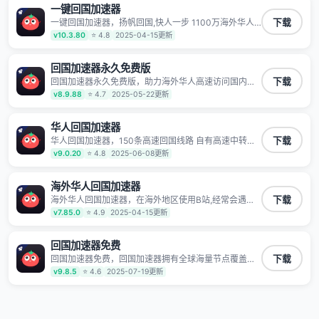
一键回国加速器
一键回国加速器，扬帆回国,快人一步 1100万海外华人
下载
都在用的音乐视频回国加速器 Android iOS Windows
v10.3.80
⭐ 4.8
2025-04-15更新
Mac TV VIP 支持多种加速场景 了解更多 看视频 全球高
速通道搭配第三方CDN节点,解锁加速腾讯视频、爱奇
艺、哔哩哔哩和优酷视频,在国外也能畅快追剧!
回国加速器永久免费版
回国加速器永久免费版，助力海外华人高速访问国内网
下载
络，快速开启国内各直播平台,解决国内视频、音乐卡顿
v8.9.88
⭐ 4.7
2025-05-22更新
问题；更能加速海量国服游戏，超低延迟稳定不掉线,畅
享国内网络！
华人回国加速器
华人回国加速器，150条高速回国线路 自有高速中转节
下载
点 无需注册 一键连接 提供高速线路 应用内直达视频音
v9.0.20
⭐ 4.8
2025-06-08更新
乐app,快人一步 应用模式 App互不干扰 不间断的隐私保
护 数据加密 隐私保护 保持高速同时确保数据不泄露 阻
止第三方对数据进行窃取和监听
海外华人回国加速器
海外华人回国加速器，在海外地区使用B站,经常会遇到B
下载
站地区版权限制/网络IP屏蔽,缓冲卡顿等问题,使用我们
v7.85.0
⭐ 4.9
2025-04-15更新
的哔哩哔哩专用回国VPN,可加速解决各类网络问题,一键
网络回国,全球智能专线为您提供最优线路,一对一技术客
服7*24小时服务。
回国加速器免费
回国加速器免费，回国加速器拥有全球海量节点覆盖，
下载
运营商专线不卡顿超稳定，专为海外华人和留学生打
v9.8.5
⭐ 4.6
2025-07-19更新
造，帮助海外华人免除地域限制，随时高速稳定低延迟
玩国服游戏、观看高清视频、听高品质音乐。