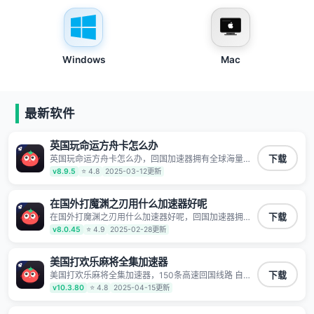
Windows
Mac
最新软件
英国玩命运方舟卡怎么办
英国玩命运方舟卡怎么办，回国加速器拥有全球海量节
下载
点覆盖，运营商专线不卡顿超稳定，专为海外华人和留
v8.9.5
⭐ 4.8
2025-03-12更新
学生打造，帮助海外华人免除地域限制，随时高速稳定
低延迟玩国服游戏、观看高清视频、听高品质音乐。
在国外打魔渊之刃用什么加速器好呢
在国外打魔渊之刃用什么加速器好呢，回国加速器拥有
下载
全球海量节点覆盖，运营商专线不卡顿超稳定，专为海
v8.0.45
⭐ 4.9
2025-02-28更新
外华人和留学生打造，帮助海外华人免除地域限制，随
时高速稳定低延迟玩国服游戏、观看高清视频、听高品
质音乐。
美国打欢乐麻将全集加速器
美国打欢乐麻将全集加速器，150条高速回国线路 自有
下载
高速中转节点 无需注册 一键连接 提供高速线路 应用内
v10.3.80
⭐ 4.8
2025-04-15更新
直达视频音乐app,快人一步 应用模式 App互不干扰 不间
断的隐私保护 数据加密 隐私保护 保持高速同时确保数