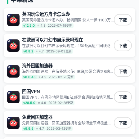
有上百万用户，用户整体好评95%以上，一对一在线客
服支持，保障你的使用体验。
英国玩命运方舟卡怎么办
英国玩命运方舟卡怎么办，扬帆回国,快人一步 1100万
下载
海外华人都在用的音乐视频回国加速器 Android iOS
v12.5.0
⭐ 4.8
2025-07-19更新
Windows Mac TV VIP 支持多种加速场景 了解更多 看
视频 全球高速通道搭配第三方CDN节点,解锁加速腾讯
视频、爱奇艺、哔哩哔哩和优酷视频,在国外也能畅快追
在欧洲可以打幻书启示录吗现在
剧!
在欧洲可以打幻书启示录吗现在，150条高速回国线路
下载
自有高速中转节点 无需注册 一键连接 提供高速线路 应
v6.8.2
⭐ 4.7
2025-09-03更新
用内直达视频音乐app,快人一步 应用模式 App互不干扰
不间断的隐私保护 数据加密 隐私保护 保持高速同时确
保数据不泄露 阻止第三方对数据进行窃取和监听
海外回国加速器
海外回国加速器，在海外地区使用B站,经常会遇到B站地
下载
区版权限制/网络IP屏蔽,缓冲卡顿等问题,使用我们的哔
v8.0.45
⭐ 4.9
2025-02-28更新
哩哔哩专用回国VPN,可加速解决各类网络问题,一键网络
回国,全球智能专线为您提供最优线路,一对一技术客服
7*24小时服务。
回国VPN
回国VPN，在海外地区使用B站,经常会遇到B站地区版权
下载
限制/网络IP屏蔽,缓冲卡顿等问题,使用我们的哔哩哔哩
v28.5.0
⭐ 4.9
2025-02-28更新
专用回国VPN,可加速解决各类网络问题,一键网络回国,
全球智能专线为您提供最优线路,一对一技术客服7*24小
时服务。
免费回国加速器
免费回国加速器，回国加速器拥有全球海量节点覆盖，
下载
运营商专线不卡顿超稳定，专为海外华人和留学生打
v9.9.5
⭐ 4.7
2025-03-12更新
造，帮助海外华人免除地域限制，随时高速稳定低延迟
玩国服游戏、观看高清视频、听高品质音乐。