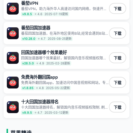
番茄VPN
TV、西瓜视频、QQ音乐、网易云音乐、酷狗音乐、YY
等主流网站应用解除限制，带你穿梭加速回国。目前已
番茄VPN，助力海外华人高速访问国内网络，快速开启
下载
有上百万用户，用户整体好评95%以上，一对一在线客
国内各直播平台,解决国内视频、音乐卡顿问题；更能加
v9.8.5
⭐ 4.6
2025-07-19更新
服支持，保障你的使用体验。
速海量国服游戏，超低延迟稳定不掉线,畅享国内网络！
番茄回国加速器
番茄回国加速器，在海外地区使用B站,经常会遇到B站地
下载
区版权限制/网络IP屏蔽,缓冲卡顿等问题,使用我们的哔
v10.28.0
⭐ 4.7
2025-08-25更新
哩哔哩专用回国VPN,可加速解决各类网络问题,一键网络
回国,全球智能专线为您提供最优线路,一对一技术客服
7*24小时服务。
回国加速器哪个效果最好
回国加速器哪个效果最好，解锁国内音乐视频版权限制.
下载
刷剧不卡，高清秒开. 有效降低国服游戏延迟. 提升国内
v28.5.0
⭐ 4.9
2025-02-28更新
主流应用访问速度 ; 独创加速黑科技 · 海量边缘. 动态多
线. 智能流控。
免费海外翻回国app
免费海外翻回国app，加速访问中国音视频和网站，专
下载
业回国加速器，帮你加速访问优酷、bilibili、腾讯视频、
v1.8.85
⭐ 4.8
2025-05-22更新
爱奇艺等，加速国服游戏，例如原神、阴阳师、和平精
英、使命召唤、天涯明月刀、一梦江湖、幻书启示录、
明日方舟、战双帕弥什、sky光·遇、另一个伊甸园等国
十大回国加速器排名
内各种服务,回国加速器致力于帮助海外华人和留学生、
十大回国加速器排名，解锁国内音乐视频版权限制. 刷剧
下载
港澳台地区用户提供最好的回国游戏和音乐视频加速服
不卡，高清秒开. 有效降低国服游戏延迟. 提升国内主流
v9.9.5
⭐ 4.7
2025-03-12更新
务，可以在海外或港澳台地区流畅加速国服游戏和音视
应用访问速度 ; 独创加速黑科技 · 海量边缘. 动态多线. 智
频服务，提供专业稳定的全球回国线路和游戏加速专
能流控。
线。能加速访问优酷、爱奇艺、腾讯视频、B站、芒果
TV、西瓜视频、QQ音乐、网易云音乐、酷狗音乐、YY
等主流网站应用解除限制，带你穿梭加速回国。目前已
苹果精选